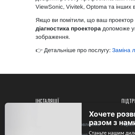
ViewSonic, Vivitek, Optoma та інших 
Якщо ви помітили, що ваш проектор 
діагностика проектора
допоможе ун
зображення.
👉 Детальніше про послугу:
Заміна 
ІНСТАЛЯЦІЇ
ПІДТР
Наші проекти
Навча
Інструкції по встановленню
Гаран
Послуга встановлення