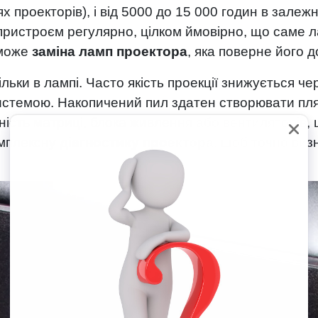
х проекторів), і від 5000 до 15 000 годин в залеж
 пристроєм регулярно, цілком ймовірно, що саме 
оможе
заміна ламп проектора
, яка поверне його 
ьки в лампі. Часто якість проекції знижується че
стемою. Накопичений пил здатен створювати плям
сть матриці, блока живлення або вентиляторів, 
омплексну
діагностику проектора
, щоб точно ви