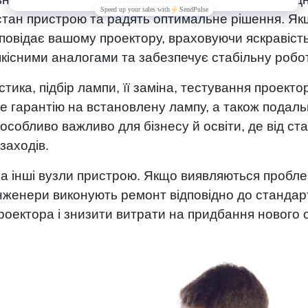
стан пристрою та радять оптимальне рішення. Якщ
повідає вашому проектору, враховуючи яскравість,
кісними аналогами та забезпечує стабільну робот
остика, підбір лампи, її заміна, тестування проек
те гарантію на встановлену лампу, а також пода
 особливо важливо для бізнесу й освіти, де від ст
заходів.
на інші вузли пристрою. Якщо виявляються пробл
женери виконують ремонт відповідно до стандарті
роектора і знизити витрати на придбання нового 