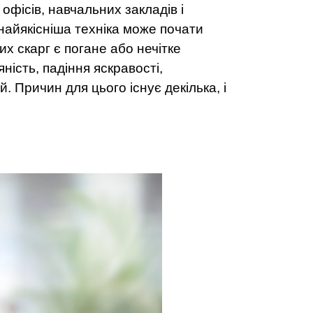
фісів, навчальних закладів і
 найякісніша техніка може почати
х скарг є погане або нечітке
ість, падіння яскравості,
. Причин для цього існує декілька, і