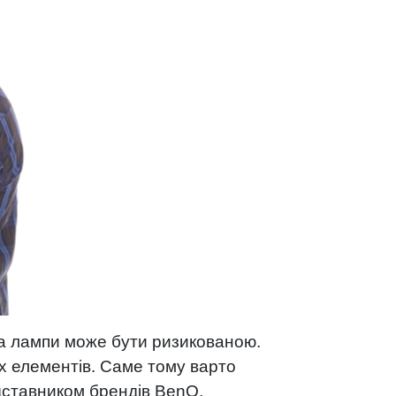
іна лампи може бути ризикованою.
х елементів. Саме тому варто
дставником брендів BenQ,