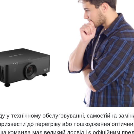
іду у технічному обслуговуванні, самостійна зам
ризвести до перегріву або пошкодження оптични
а команда має великий досвід і є офіційним пре