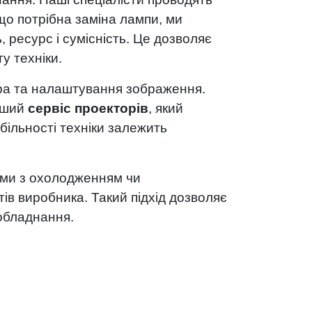
о потрібна заміна лампи, ми
 ресурс і сумісність. Це дозволяє
у техніки.
тора та налаштування зображення.
льший
сервіс проекторів
, який
абільності техніки залежить
еми з охолодженням чи
в виробника. Такий підхід дозволяє
обладнання.