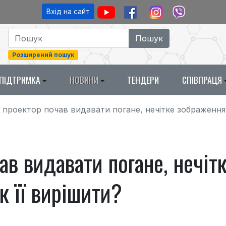
Вхід на сайт
Розширений пошук
ПІДТРИМКА
НОВИНИ
ТЕНДЕРИ
СПІВПРАЦЯ
проектор почав видавати погане, нечітке зображення:
в видавати погане, нечітк
к її вирішити?