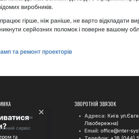
відомих виробників.
працює гірше, ніж раніше, не варто відкладати 
икнути серйозних поломок і поверне вашому обл
ламп та ремонт проекторів
ИМКА
ЗВОРОТНІЙ ЗВЯЗОК
Адреса:
Київ ул.Євг
льні семінари
Лівобережна)
тійний сервіс
Email:
office@inter-sy
Телефон:
+38 (044) 