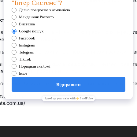
ня на вказану Вами адресу в зручний для Вас час. Ва
оставки:
вки «Нова Пошта» та «Нічний Експрес» після передпл
омент отримання товару.
ться конкретною компанією перевізником і залежить ві
зі 1-3 робочих днів. Якщо в вашому місті немає пред
 в найближчий районний центр.
оставки Ви можете отримати на сайтах компаній перев
ess.com.ua/
ta.com.ua/