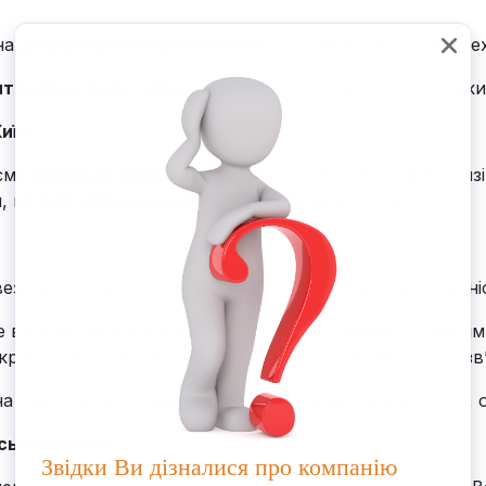
ивна дошка+проектор+комп’ютер/проекційний екран ме
нтер Системс»
забезпечує наступні варіанти доставки
иїв)
ємо унікальну можливість експрес-доставки на протяз
, на якій здійснюється така доставка: м. Київ.
зення - приїхав – перевірив комплектацію та справніс
 вивезення товару з нашого офісу Ви можете з нашим
країни) або вибравши інший зручний для Вас спосіб зв’
на Сверстюка (стара назва вул. Марини Раскової), 19, о
вська область)