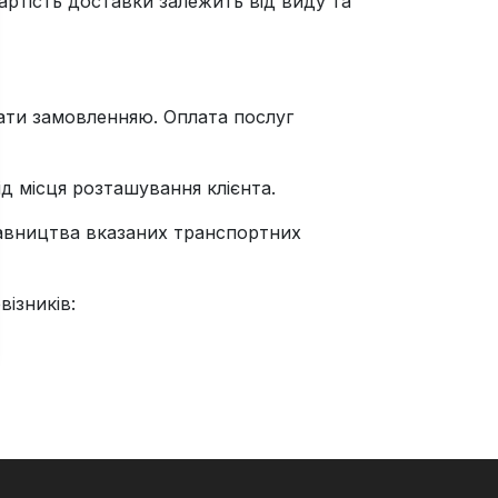
ртість доставки залежить від виду та
ати замовленняю. Оплата послуг
д місця розташування клієнта.
ставництва вказаних транспортних
ізників: