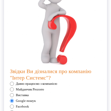
- ТОВ (товариство з обмеженою
відповідальністю), то згідно Закону України «Про
товариства з обмеженою та додатковою
відповідальністю», а саме статті 44, потрібно
додатково надати такий документ, як протокол
загальних зборів (Рішення одноосібного учасника)
про надання згоди на укладення договору або ж
баланс станом на кінець попереднього кварталу
(якщо сума, вказана в договорі, не перевищує 50
% вартості чистих активів організації на кінець
попереднього кварталу).
- При необхідності: подати копію ліцензії,
свідоцтва або іншого документа, що підтверджує
дозвіл на здійснення відповідних видів діяльності,
якщо це передбачено законодавством.
- Усі сторінки потрібно завірити підписом і
печаткою керівника.