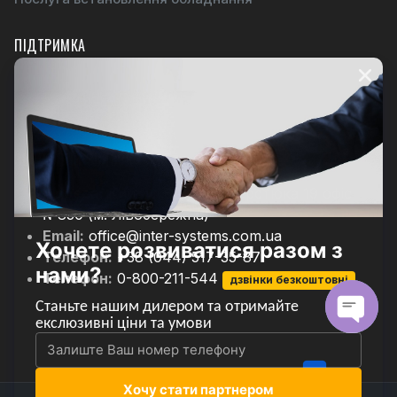
ПІДТРИМКА
Навчальні семінари
Гарантійний сервіс
ЗВОРОТНІЙ ЗВЯЗОК
Адреса:
Київ ул.Євгена Сверстюка 19 офіс
№830 (м. Лівобережна)
Email:
office@inter-systems.com.ua
Телефон:
+38 (044) 517-35-87
Телефон:
0-800-211-544
дзвінки безкоштовні