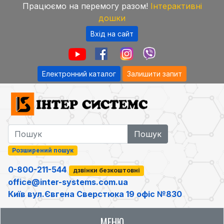
Працюємо на перемогу разом!
Інтерактивні
дошки
Вхід на сайт
Електронний каталог
Залишити запит
Розширений пошук
0-800-211-544
дзвінки безкоштовні
office@inter-systems.com.ua
Київ вул.Євгена Сверстюка 19 офіс №830
МЕНЮ