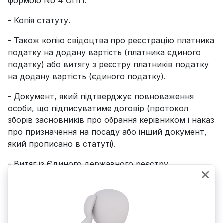
формою No 4 ОПП.
- Копія статуту.
- Також копію свідоцтва про реєстрацію платника
податку на додану вартість (платника єдиного
податку) або витягу з реєстру платників податку
на додану вартість (єдиного податку).
- Документ, який підтверджує повноваження
особи, що підписуватиме договір (протокол
зборів засновників про обрання керівником і наказ
про призначення на посаду або інший документ,
який прописано в статуті).
- Витяг із Єдиного державного реєстру
юридичних осіб, фізичних осіб-підприємців та
громадських формувань на дату підписання
договору.
- Якщо компанія має організаційно-правову форму