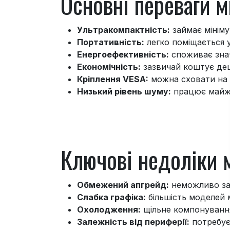
Основні переваги м
Ультракомпактність:
займає мініму
Портативність:
легко поміщається 
Енергоефективність:
споживає знач
Економічність:
зазвичай коштує деш
Кріплення VESA:
можна сховати на з
Низький рівень шуму:
працює майже
Ключові недоліки 
Обмежений апгрейд:
неможливо зам
Слабка графіка:
більшість моделей 
Охолодження:
щільне компонування
Залежність від периферії:
потребує 