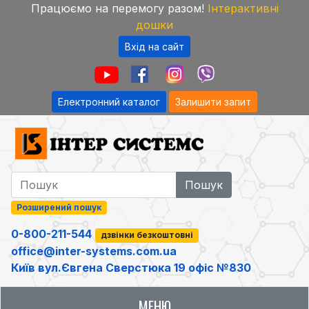
Працюємо на перемогу разом!
Інтерактивні
дошки
Вхід на сайт
Електронний каталог
Залишити запит
Розширений пошук
0-800-211-544
дзвінки безкоштовні
office@inter-systems.com.ua
Київ вул.Євгена Сверстюка 19 офіс №830
МЕНЮ