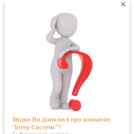
Ігри для навчання дітей 6–12 років: Scottie Go Edu -
чому немає аналогів?
22-04-2026
Батьки і вчителі часто шукають навчальні
ігри, які справді розвивають, а не просто
“займають” дитину. Особливо, коли йдеться
про програмування: хочеться, щоб було
зрозуміло, цікаво і без складних термінів.
Саме...
Наші реалізовані проекти