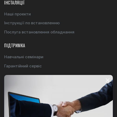
ІНСТАЛЯЦІЇ
Наші проекти
Інструкції по встановленню
Послуга встановлення обладнання
ПІДТРИМКА
Навчальні семінари
Гарантійний сервіс
ЗВОРОТНІЙ ЗВЯЗОК
Адреса:
Київ ул.Євгена Сверстюка 19 офіс
№830 (м. Лівобережна)
Email:
office@inter-systems.com.ua
Телефон:
+38 (044) 517-35-87
Телефон:
0-800-211-544
дзвінки безкоштовні