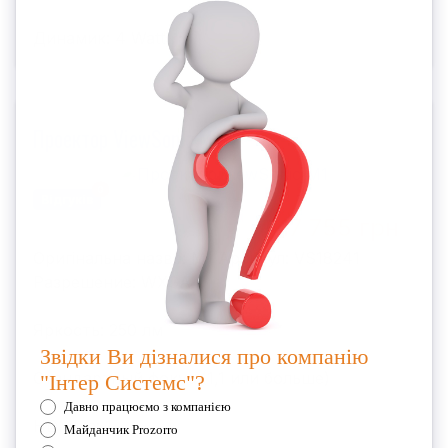
Динамик: 4 Watt
Проектор ViewSonic M1
0
Відгуків
17 755 грн
Оригінальна назва: M1 Артикул: VS18241
Разрешение: WXGA
Яркость: 250 лм
Стандартный фокус (1,1 или больше)
HDMI in: 1