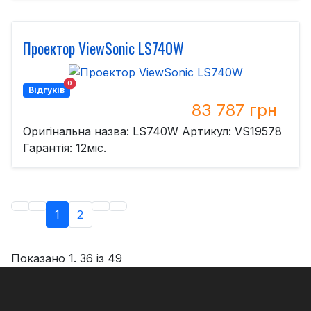
Проектор ViewSonic LS740W
0
Відгуків
83 787 грн
Оригінальна назва: LS740W Артикул: VS19578
Гарантія: 12міс.
1
2
Показано 1. 36 із 49
Copyright MAXXmarketing GmbH
JoomShopping Download & Support