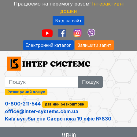
Працюємо на перемогу разом!
Інтерактивні
дошки
Вхід на сайт
Електронний каталог
Залишити запит
Розширений пошук
0-800-211-544
дзвінки безкоштовні
office@inter-systems.com.ua
Київ вул.Євгена Сверстюка 19 офіс №830
МЕНЮ