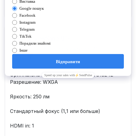
Динамик: 4 Watt
Проектор ViewSonic M1+
0
Відгуків
22 430 грн
Оригінальна назва: M1+ Артикул: VS18242
Разрешение: WXGA
Яркость: 250 лм
Стандартный фокус (1,1 или больше)
HDMI in: 1