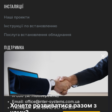
ІНСТАЛЯЦІЇ
Наші проекти
Інструкції по встановленню
Послуга встановлення обладнання
ПІДТРИМКА
Навчальні семінари
Гарантійний сервіс
ЗВОРОТНІЙ ЗВЯЗОК
Адреса:
Київ ул.Євгена Сверстюка 19 офіс
№830 (м. Лівобережна)
Email:
office@inter-systems.com.ua
Телефон:
+38 (044) 517-35-87