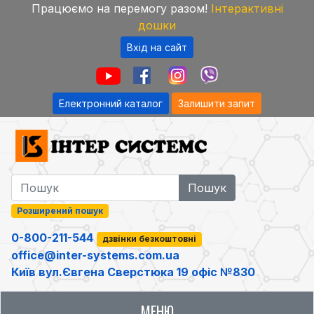
Працюємо на перемогу разом!
Інтерактивні
дошки
Вхід на сайт
Електронний каталог
Залишити запит
Розширений пошук
0-800-211-544
дзвінки безкоштовні
office@inter-systems.com.ua
Київ вул.Євгена Сверстюка 19 офіс №830
МЕНЮ