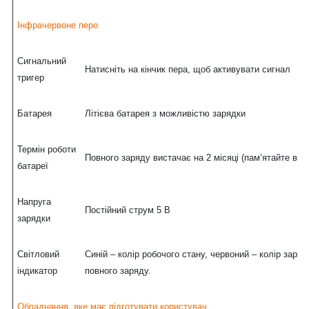
Інфрачервоне перо
Сигнальний
Натисніть на кінчик пера, щоб активувати сигнал
тригер
Батарея
Літієва батарея з можливістю зарядки
Термін роботи
Повного заряду вистачає на 2 місяці (пам’ятайте ви
батареї
Напруга
Постійний струм 5 В
зарядки
Світловий
Синій – колір робочого стану, червоний – колір заря
індикатор
повного заряду.
Обладнання, яке має підготувати користувач