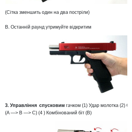
(Сітка зменшить один на два постріли)
B. Останній раунд утримуйте відкритим
3. Управління спусковим
гачком (1) Удар молотка (2) С
(A —> B —> C) (4 ) Комбінований біт (B)