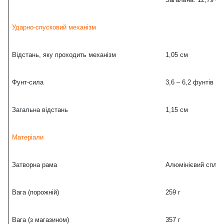
Ударно-спусковий механізм
Відстань, яку проходить механізм
1,05 см
Фунт-сила
3,6 – 6,2 фунтів
Загальна відстань
1,15 см
Матеріали
Затворна рама
Алюмінієвий сплав
Вага (порожній)
259 г
Вага (з магазином)
357 г