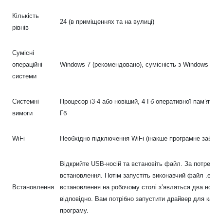
Кількість
24 (в приміщеннях та на вулиці)
рівнів
Сумісні
операційні
Windows 7 (рекомендовано), сумісність з Windows 10
системи
Системні
Процесор i3-4 або новіший, 4 Гб оперативної пам’ят
вимоги
Гб
WiFi
Необхідно підключення WiFi (інакше програмне заб
Відкрийте USB-носій та встановіть файл. За потреби
встановлення. Потім запустіть виконавчий файл .exe
Встановлення
встановлення на робочому столі з’являться два нов
відповідно. Вам потрібно запустити драйвер для кал
програму.