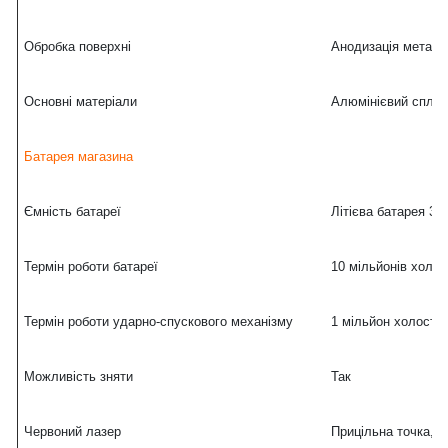
Обробка поверхні
Анодизація металу
Основні матеріали
Алюмінієвий сплав
Батарея магазина
Ємність батареї
Літієва батарея 35
Термін роботи батареї
10 мільйонів холос
Термін роботи ударно-спускового механізму
1 мільйон холостих
Можливість зняти
Так
Червоний лазер
Прицільна точка, 