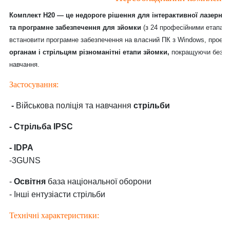
Комплект
H
20 ​​— це недороге
рішення для інтерактивної лазерної
та програмне забезпечення для зйомки
(з 24 професійними етапами
встановити програмне забезпечення на власний ПК з Windows, проект
органам і стрільцям різноманітні етапи зйомки,
покращуючи безпек
навчання.
Застосування:
-
Військова поліція та навчання
стрільби
- Стрільба IPSC
- IDPA
-3GUNS
-
Освітня
база національної оборони
- Інші ентузіасти стрільби
Технічні характеристики: