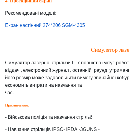
4. Проекційний екран
Рекомендовані моделі:
Екран настінний 274*206 SGM-4305
Симулятор лазерн
Симулятор лазерної стрільби L17 повністю імітує роботу 
віддачі, електронний журнал , останній раунд утримання 
його розмір може задовольнити вимогу звичайної кобури,
економить витрати на навчання та
час.
Призначення:
- Військова поліція та навчання стрільбі
- Навчання стрільців IPSC- IPDA -3GUNS -