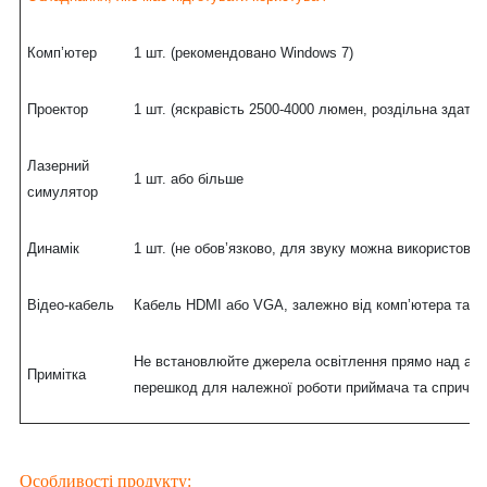
Комп’ютер
1 шт. (рекомендовано Windows 7)
Проектор
1 шт. (яскравість 2500-4000 люмен, роздільна здатні
Лазерний
1 шт. або більше
симулятор
Динамік
1 шт. (не обов’язково, для звуку можна використову
Відео-кабель
Кабель HDMI або VGA, залежно від комп’ютера та п
Не встановлюйте джерела освітлення прямо над або
Примітка
перешкод для належної роботи приймача та спричине
Особливості продукту: