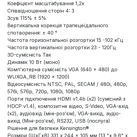
Коефіцієнт масштабування 1,2x
Співвідношення сторін 4: 3
Зсув 115% ± 5%
Вертикальна корекція трапецеїдального
спотворення: ± 40 °
Частота горизонтальної розгортки 15 -102 кГц
Частота вертикальної розгортки 23 - 120Гц
3D-сумісність Так
Динамік 10 Вт (моно)
Комп'ютерна сумісність VGA (640 x 480) до
WUXGA_RB (1920 x 1200)
Відеосумісність NTSC, PAL, SECAM / 480i, 480p,
576i, 576p, 720p, 1080i, 1080p
Порти підключення HDMI v1.4b (x2) (сумісний з
HDCP v1.4), композитне відео, S-Video, VGA-вхід
(x2), аудіовхід (міні-роз'єм), VGA-вихід, аудіо-
вихід (Міні-роз'єм), RS232, USB (послуга)
Рішення для безпеки Kensington®
Розміри (ШxГxВ) 331 x 244 x 105 мм (13 "x 9,6" x