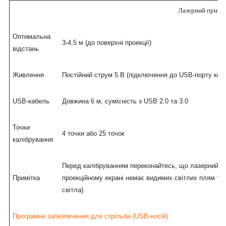
Лазерний прийм
Оптимальна
3-4,5 м (до поверхні проекції)
відстань
Живлення
Постійний струм 5 В (підключення до USB-порту ком
USB-кабель
Довжина 6 м, сумісність з USB 2.0 та 3.0
Точки
4 точки або 25 точок
калібрування
Перед калібруванням переконайтесь, що лазерний пр
Примітка
проекційному екрані немає видимих світлих плям та 
світла).
Програмне забезпечення для стрільби (USB-носій)